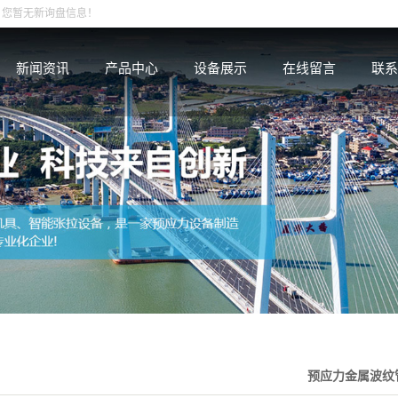
|
您暂无新询盘信息！
新闻资讯
产品中心
设备展示
在线留言
联系
预应力金属波纹