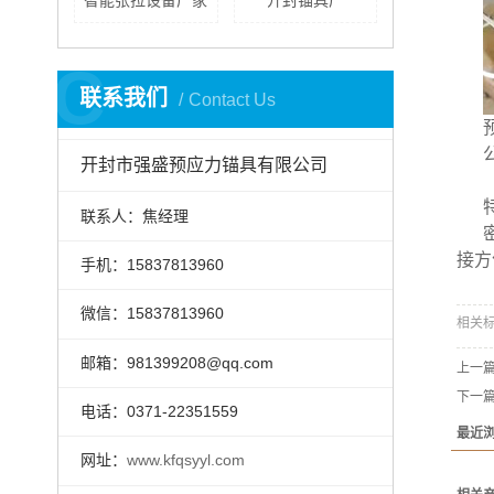
智能张拉设备厂家
开封锚具厂
C
联系我们
Contact Us
开封市强盛预应力锚具有限公司
联系人：焦经理
接方
手机：15837813960
微信：15837813960
相关
邮箱：981399208@qq.com
上一
下一
电话：0371-22351559
最近
网址：
www.kfqsyyl.com