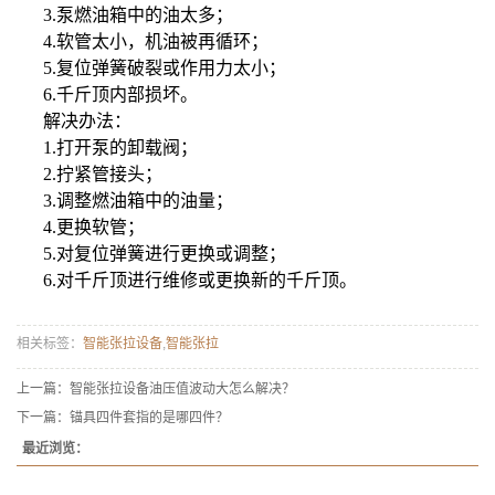
3.
泵燃油箱中的油太多；
4.
软管太小，机油被再循环；
5.
复位弹簧破裂或作用力太小；
6.
千斤顶内部损坏。
解决办法：
1.打开泵的卸载阀；
2.拧紧管接头；
3.调整燃油箱中的油量；
4.更换软管；
5.对复位弹簧进行更换或调整；
6.对千斤顶进行维修或更换新的千斤顶。
相关标签：
智能张拉设备
,
智能张拉
上一篇：
智能张拉设备油压值波动大怎么解决？
下一篇：
锚具四件套指的是哪四件？
最近浏览：