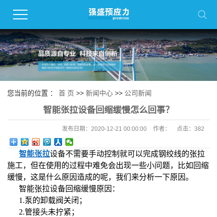
您当前的位置 ：
首 页
>>
新闻中心
>>
公司新闻
智能张拉设备回缩缓慢怎么回事？
发布日期：
2020-12-21 00:00:00
作者：
点击：
382
智能张拉
设备不需要手动控制就可以完成钢绞线的张拉
施工，但在使用的过程中难免会出现一些小问题，比如回缩
缓慢，这是什么原因造成的呢，我们来分析一下原因。
智能张拉设备
回缩缓慢
原因：
1.
泵的卸载阀关闭；
2.
管接头未拧紧；