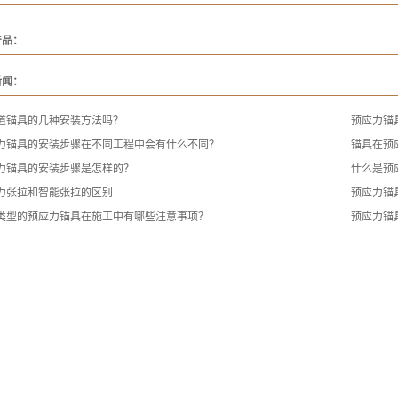
产品：
新闻：
道锚具的几种安装方法吗？
预应力锚
力锚具的安装步骤在不同工程中会有什么不同？
锚具在预
力锚具的安装步骤是怎样的？
什么是预
力张拉和智能张拉的区别
预应力锚
类型的预应力锚具在施工中有哪些注意事项？
预应力锚