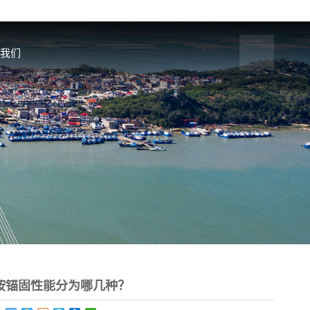
我们
按锚固性能分为哪几种？