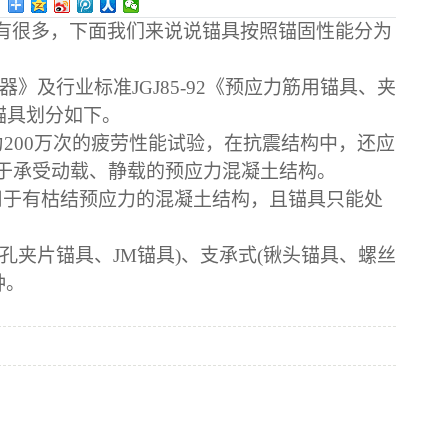
有很多，下面我们来说说锚具按照锚固性能分为
接器》及行业标准JGJ85-92《预应力筋用锚具、夹
锚具划分如下。
为200万次的疲劳性能试验，在抗震结构中，还应
用于承受动载、静载的预应力混凝土结构。
适用于有枯结预应力的混凝土结构，且锚具只能处
多孔夹片锚具、JM锚具)、支承式(锹头锚具、螺丝
种。