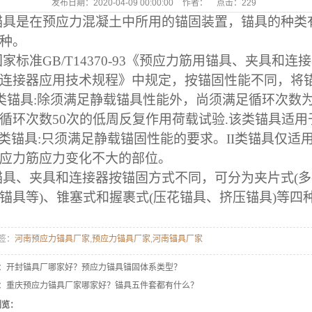
发布日期：
2020-04-09 00:00:00
作者：
点击：
229
锚具是在预应力混凝土中所用的锚固装置，锚具的种类
种。
国家标准
GB/T14370-93《预应力筋用锚具、夹具和连
连接器应用技术规程》中规定，按锚固性能不同，将
I类锚具:除须满足静载锚具性能外，尚须满足循环次数
循环次数50次的低周反复作用荷载试验.该类锚具适
II类锚具:只须满足静载锚固性能的要求。II类锚具仅
应力筋应力变化不大的部位。
锚具、夹具和连接器按锚固方式不同，可分为夹片式
(
锚具等)、锥塞式和握裹式(压花锚具、挤压锚具)等四
签：
河南预应力锚具厂家
,
预应力锚具厂家
,
河南锚具厂家
：
开封锚具厂哪家好？预应力锚具锚固体系类型？
：
重庆预应力锚具厂家哪家好？锚具五件套都有什么？
浏览：