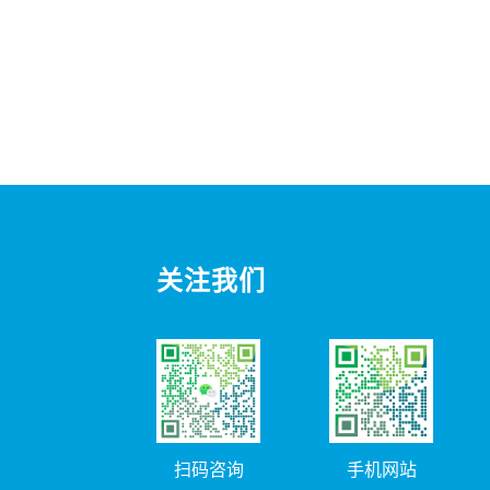
关注我们
扫码咨询
手机网站