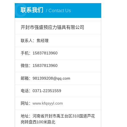
C
联系我们
Contact Us
开封市强盛预应力锚具有限公司
联系人：焦经理
手机：15837813960
微信：15837813960
邮箱：981399208@qq.com
电话：0371-22351559
网址：
www.kfqsyyl.com
地址：河南省开封市禹王台区310国道芦花
岗转盘西100米路北