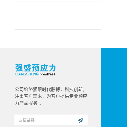
公司始终紧跟时代脉搏，科技创新，
注重客户需求，为客户提供专业预应
力产品服务...
友情链接: